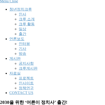
Menu
Close
청년정치크루
인사
크루 소개
크루 활동
일상
출간
언론보도
인터뷰
기사
방송
게시판
공지사항
크루게시판
자료실
프로젝트
인사이트
정책연구
CONTACT US
2030을 위한 ‘어른이 정치사’ 출간!