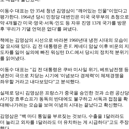
이동수 대표는 만 35세 청년 김영삼이 "깨어있는 인물"이었다고
평가한다. 1964년 당시 민정당 대변인은 미국 국무부의 초청으로
약 4개월간 미국·영국·서독·인도 등 자유 진영 13개 국가를 방문
후 '우리가 기댈 언덕은 없다'를 펴냈다.
책에는 김영삼의 시선으로 바라본 1960년대 냉전 시대의 모습이
잘 묘사돼 있다. 김 전 대통령은 존
F
. 케네디 암살 이후 비운의 지
도자를 잃어 실의에 빠진 워싱턴
D.C.
에서 당시의 정치적 분위기
를 읽어냈다.
이동수 대표는 "김 전 대통령은 쿠바 미사일 위기, 베트남전쟁 등
냉전이 극으로 치닫는 시기에 '이념보다 경제력'이 체제경쟁을
좌우할 거라고 내다보았다"고 분석했다.
실제로 당시 김영삼은 프랑스가 중국을 승인한 것과 소련 공산당
서기장 흐루쇼프가 동독의 반대에도 불구하고 서독과 접점을 확
대해나가려는 모습을 보며 이념의 시대는 끝났다고 확신했다.
김영삼은 "백 마디 통일을 부르짖는 것보다, 수출을 1달러라도
더 늘리고 외자를 1달러라도 더 유치하는 게 시급하다"고도 주장
했다.