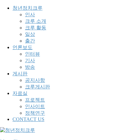
청년정치크루
인사
크루 소개
크루 활동
일상
출간
언론보도
인터뷰
기사
방송
게시판
공지사항
크루게시판
자료실
프로젝트
인사이트
정책연구
CONTACT US