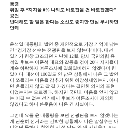
통령
취임 후 “지지율 0% 나와도 바로잡을 건 바로잡겠다”
공언
반대해도 할 일은 한다는 소신도 좋지만 민심 무시하면
안돼
윤석열 대통령의 발언 중 개인적으로 가장 기억에 남는
건 “경기장 선수는 전광판을 보지 않는다”이다. 대선
열기가 한창 고조되던 지난해
12
월, 당시 국민의힘 윤
석열 후보는 이준석 대표와 갈등을 겪어
20
대 지지율이
계속 하락하자 여론조사에 일희일비하지 않겠다며 한
말이다. 대선이
100
일도 안 남은 상황에서 나온 그 발언
이 쪼들리는 마음을 감추기 위한 허장성세였는지, 아니
면 흔들리지 않고 갈 길 가겠다는 결연한 의지의 표현
이었는지는 모르겠다. 하지만 국민의 마음을 얻지 않고
는 이길 수 없는 선거에서 후보가 여론조사에 개의치
않겠다고 하니 쓴웃음이 나온 건 사실이다.
그런데 요즘 윤 대통령을 보면 전광판을 보지 않겠다는
게 단순히 선거라는 긴박한 상황에서 나온 말실수는 아
니었던 듯하다. 취임한 지 석 달도 안 돼 지지율이
30
%