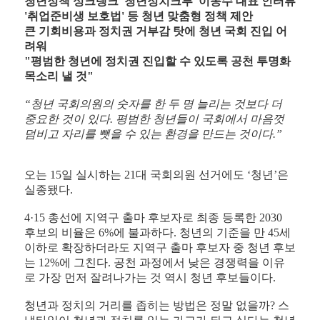
청년정책 싱크탱크 '청년정치크루' 이동수 대표 인터뷰
'취업준비생 보호법' 등 청년 맞춤형 정책 제안
큰 기회비용과 정치권 거부감 탓에 청년 국회 진입 어
려워
"평범한 청년에 정치권 진입할 수 있도록 공천 투명화
목소리 낼 것"
“
청년 국회의원의 숫자를 한 두 명 늘리는 것보다 더
중요한 것이 있다.
평범한 청년들이 국회에서 마음껏
덤비고 자리를 뺏을 수 있는 환경을 만드는 것이다
.”
오는 15일 실시하는 21대 국회의원 선거에도 ‘청년’은
실종됐다.
4·15 총선에 지역구 출마 후보자로 최종 등록한 2030
후보의 비율은 6%에 불과하다. 청년의 기준을 만 45세
이하로 확장하더라도 지역구 출마 후보자 중 청년 후보
는 12%에 그친다. 공천 과정에서 낮은 경쟁력을 이유
로 가장 먼저 잘려나가는 것 역시 청년 후보들이다.
청년과 정치의 거리를 좁히는 방법은 정말 없을까? 스