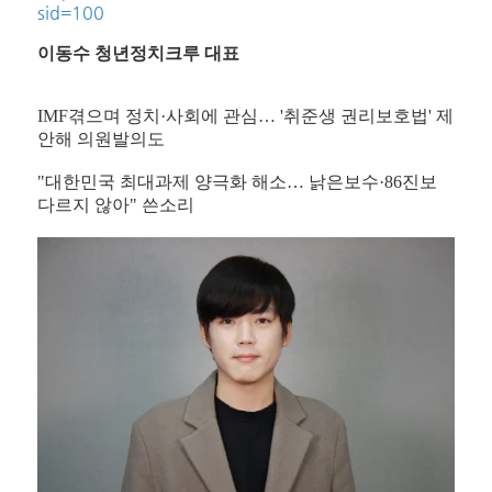
sid=100
이동수 청년정치크루 대표
IMF겪으며 정치·사회에 관심… '취준생 권리보호법' 제
안해 의원발의도
"대한민국 최대과제 양극화 해소… 낡은보수·86진보
다르지 않아" 쓴소리