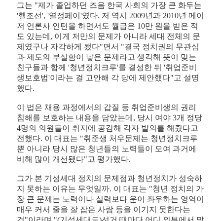
그는 "제가 졸업하던 즈음 한국 사회의 가장 큰 화두는
'헬조선', '열정페이'였다. 저 역시 2009년과 2010년 메이
저 언론사 인턴을 하면서도 월급은 10만 원을 받은 적
도 있는데, 이게 저만의 문제가 아니라 세대 전체의 문
제였구나 자각하게 됐다"면서 "결국 정치권의 무관심
과 제도의 부실함이 낳은 문제라고 생각해 뜻이 맞는
친구들과 함께 '청년정치크루'를 결성한 뒤 '취업준비
생보호법'이라는 걸 고안해 각 당에 제안했다"고 설명
했다.
이 법은 채용 과정에서의 갑질 등 취업준비생의 권리
침해를 보호하는 내용을 담았는데, 당시 여야 3개 정당
4명의 의원들이 취지에 공감해 각자 발의를 해줬다고
전했다. 이 대표는 "취준생 처우문제는 청년정치크루
뿐 아니라 당시 많은 청년들의 노력들이 모여 과거에
비해 많이 개선됐다"고 평가했다.
그가 본 기성세대 정치의 문제점과 청년정치가 성숙하
지 못하는 이유는 무엇일까. 이 대표는 "청년 정치의 가
장 큰 문제는 노력이나 실력보다 운이 좌우하는 영역이
매우 커서 줄을 잘 잡은 사람 등을 이기지 못한다는
것"이라며 "(기성세대도)선거 때마다 어디 외부에서 말