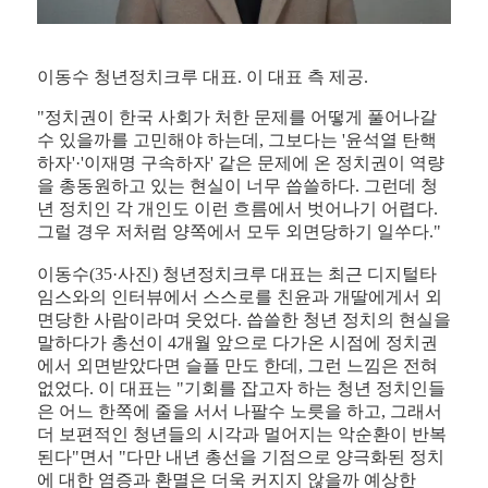
이동수 청년정치크루 대표. 이 대표 측 제공.
"정치권이 한국 사회가 처한 문제를 어떻게 풀어나갈
수 있을까를 고민해야 하는데, 그보다는 '윤석열 탄핵
하자'·'이재명 구속하자' 같은 문제에 온 정치권이 역량
을 총동원하고 있는 현실이 너무 씁쓸하다. 그런데 청
년 정치인 각 개인도 이런 흐름에서 벗어나기 어렵다.
그럴 경우 저처럼 양쪽에서 모두 외면당하기 일쑤다."
이동수(35·사진) 청년정치크루 대표는 최근 디지털타
임스와의 인터뷰에서 스스로를 친윤과 개딸에게서 외
면당한 사람이라며 웃었다. 씁쓸한 청년 정치의 현실을
말하다가 총선이 4개월 앞으로 다가온 시점에 정치권
에서 외면받았다면 슬플 만도 한데, 그런 느낌은 전혀
없었다. 이 대표는 "기회를 잡고자 하는 청년 정치인들
은 어느 한쪽에 줄을 서서 나팔수 노릇을 하고, 그래서
더 보편적인 청년들의 시각과 멀어지는 악순환이 반복
된다"면서 "다만 내년 총선을 기점으로 양극화된 정치
에 대한 염증과 환멸은 더욱 커지지 않을까 예상한