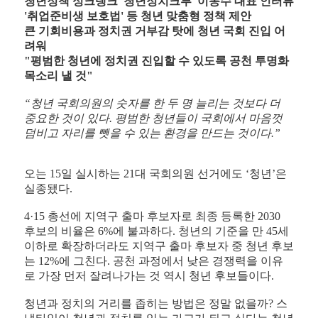
청년정책 싱크탱크 '청년정치크루' 이동수 대표 인터뷰
'취업준비생 보호법' 등 청년 맞춤형 정책 제안
큰 기회비용과 정치권 거부감 탓에 청년 국회 진입 어
려워
"평범한 청년에 정치권 진입할 수 있도록 공천 투명화
목소리 낼 것"
“
청년 국회의원의 숫자를 한 두 명 늘리는 것보다 더
중요한 것이 있다.
평범한 청년들이 국회에서 마음껏
덤비고 자리를 뺏을 수 있는 환경을 만드는 것이다
.”
오는 15일 실시하는 21대 국회의원 선거에도 ‘청년’은
실종됐다.
4·15 총선에 지역구 출마 후보자로 최종 등록한 2030
후보의 비율은 6%에 불과하다. 청년의 기준을 만 45세
이하로 확장하더라도 지역구 출마 후보자 중 청년 후보
는 12%에 그친다. 공천 과정에서 낮은 경쟁력을 이유
로 가장 먼저 잘려나가는 것 역시 청년 후보들이다.
청년과 정치의 거리를 좁히는 방법은 정말 없을까? 스