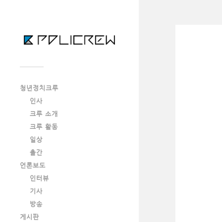
청년정치크루
인사
크루 소개
크루 활동
일상
출간
언론보도
인터뷰
기사
방송
게시판