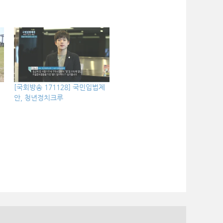
[국회방송 171128] 국민입법제
안, 청년정치크루