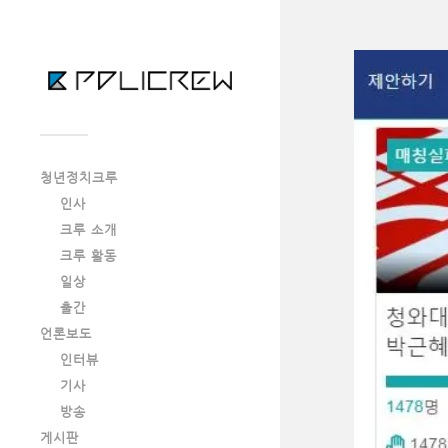
청년정치크루
인사
크루 소개
크루 활동
일상
출간
언론보도
인터뷰
기사
방송
게시판