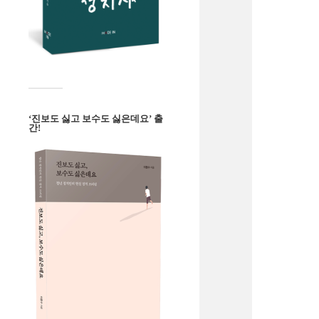
‘진보도 싫고 보수도 싫은데요’ 출
간!