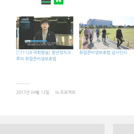
[171128 국회방송] 청년정치크
취업준비생보호법 감사인사
루의 취업준비생보호법
2017년 04월 13일
프로젝트
In