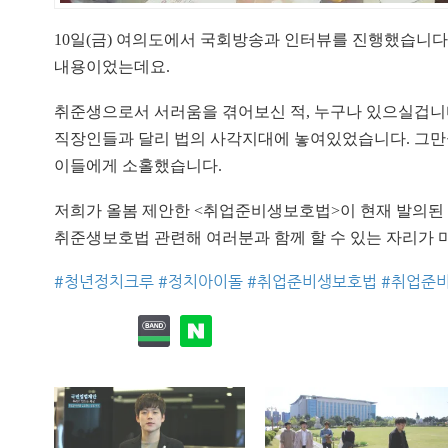
10일(금) 여의도에서 국회방송과 인터뷰를 진행했습니다
내용이었는데요.
취준생으로서 서러움을 겪어보신 적, 누구나 있으실겁니다
직장인들과 달리 법의 사각지대에 놓여있었습니다. 그만
이들에게 소홀했습니다.
저희가 올봄 제안한 <취업준비생보호법>이 현재 발의된
취준생보호법 관련해 여러분과 함께 할 수 있는 자리가 
#
청년정치크루
#
정치아이돌
#
취업준비생보호법
#
취업준