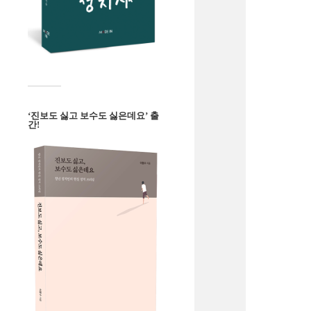
‘진보도 싫고 보수도 싫은데요’ 출
간!