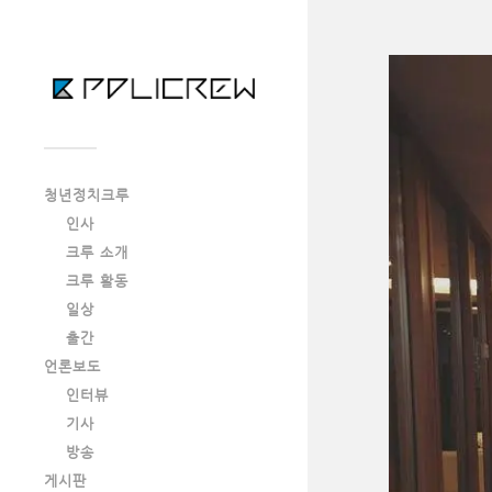
청년정치크루
인사
크루 소개
크루 활동
일상
출간
언론보도
인터뷰
기사
방송
게시판