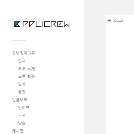
청년정치크루
인사
크루 소개
크루 활동
일상
출간
언론보도
인터뷰
기사
방송
게시판