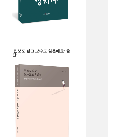
‘진보도 싫고 보수도 싫은데요’ 출
간!